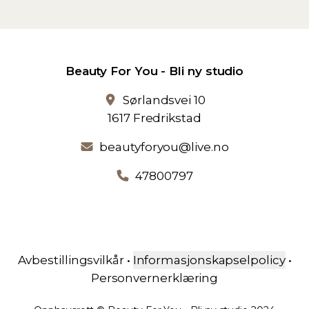
Beauty For You - Bli ny studio
Sørlandsvei 10
1617 Fredrikstad
beautyforyou@live.no
47800797
Avbestillingsvilkår
•
Informasjonskapselpolicy
•
Personvernerklæring